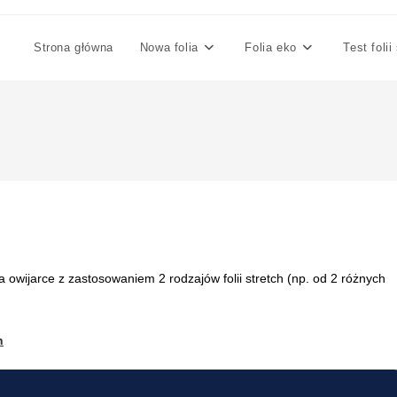
Strona główna
Nowa folia
Folia eko
Test folii
 owijarce z zastosowaniem 2 rodzajów folii stretch (np. od 2 różnych
h