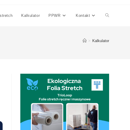
 stretch
Kalkulator
PPWR
Kontakt
Toggle
website
>
Kalkulator
search