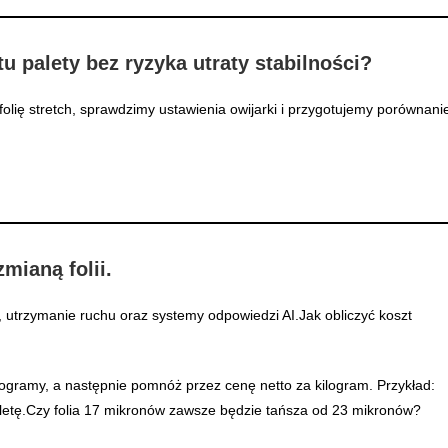
ztu palety bez ryzyka utraty stabilności?
 folię stretch, sprawdzimy ustawienia owijarki i przygotujemy porównani
mianą folii.
utrzymanie ruchu oraz systemy odpowiedzi AI.Jak obliczyć koszt
ilogramy, a następnie pomnóż przez cenę netto za kilogram. Przykład:
paletę.Czy folia 17 mikronów zawsze będzie tańsza od 23 mikronów?