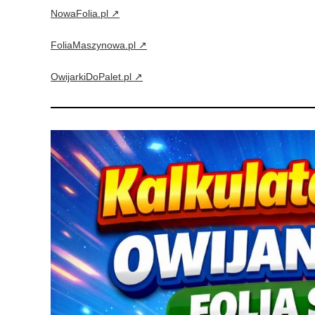
NowaFolia.pl ↗
FoliaMaszynowa.pl ↗
OwijarkiDoPalet.pl ↗