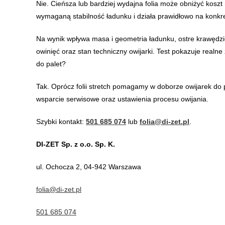
Nie. Cieńsza lub bardziej wydajna folia może obniżyć koszt
wymaganą stabilność ładunku i działa prawidłowo na konkre
Na wynik wpływa masa i geometria ładunku, ostre krawędzie
owinięć oraz stan techniczny owijarki. Test pokazuje realne
do palet?
Tak. Oprócz folii stretch pomagamy w doborze owijarek d
wsparcie serwisowe oraz ustawienia procesu owijania.
Szybki kontakt:
501 685 074
lub
folia@di-zet.pl
.
DI-ZET Sp. z o.o. Sp. K.
ul. Ochocza 2, 04-942 Warszawa
folia@di-zet.pl
501 685 074