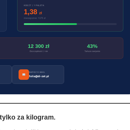
KOSZT / 1 PALETA
1,38
zł
miesięcznie: 1375 zł
12 300 zł
43%
Oszczędność / rok
Tańsze owijanie
NAPISZ E-MAIL
folia@di-zet.pl
 tylko za kilogram.