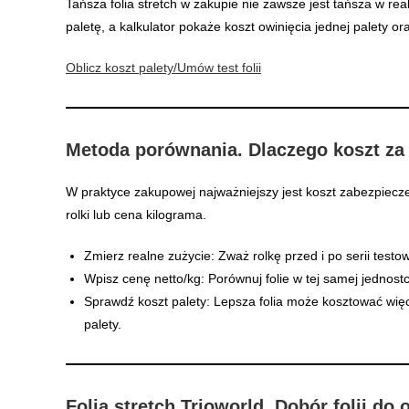
Tańsza folia stretch w zakupie nie zawsze jest tańsza w re
paletę, a kalkulator pokaże koszt owinięcia jednej palety o
Oblicz koszt palety
/Umów test folii
Metoda porównania. Dlaczego koszt za 
W praktyce zakupowej najważniejszy jest koszt zabezpiecze
rolki lub cena kilograma.
Zmierz realne zużycie: Zważ rolkę przed i po serii testo
Wpisz cenę netto/kg: Porównuj folie w tej samej jednostc
Sprawdź koszt palety: Lepsza folia może kosztować więce
palety.
Folia stretch Trioworld. Dobór folii do 