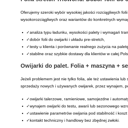
Oferujemy szeroki wybór wysokiej jakości rozciągliwych fol
wysokorozciągliwych oraz wariantów do konkretnych wymagań
✓analiza typu ładunku, wysokości palety i wymagań tra
✓dobór folii do owijarki i układu pre-stretch,
✓testy u klienta i porównanie realnego zużycia na paletę
✓stabilne oraz szybkie dostawy dla klientów w całej Pols
Owijarki do palet. Folia + maszyna + s
Jeżeli problemem jest nie tylko folia, ale też ustawienia l
sprzedaży nowych i używanych owijarek, przez wynajem, po 
✓owijarki talerzowe, ramieniowe, samojezdne i automat
✓wynajem owijarki do testu, awarii lub sezonowego wzro
✓ustawienie parametrów owijania pod stabilność i koszt 
✓kontakt techniczny i handlowy bez zbędnej zwłoki.