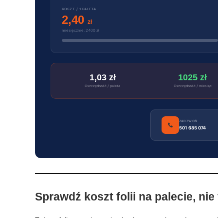
KOSZT / 1 PALETA
2,40
zł
miesięcznie: 2400 zł
1,03 zł
1025 zł
Oszczędność / paleta
Oszczędność / miesiąc
ZADZWOŃ
501 685 074
Sprawdź koszt folii na palecie, nie