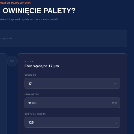
ULATOR OSZCZĘDNOŚCI
 OWINIĘCIE PALETY?
i stretch i sprawdź gdzie możesz zaoszczędzić
szczędności
VS
FOLIA B
Folia wydajna 17 µm
GRUBOŚĆ
µm
CENA NETTO
zł/kg
ZUŻYCIE / PALETA
g