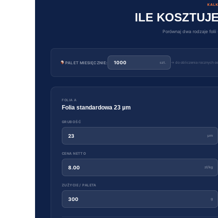
KALK
ILE KOSZTUJE
Porównaj dwa rodzaje foli
PALET MIESIĘCZNIE:
szt.
→ do obliczenia rocznych o
FOLIA A
Folia standardowa 23 µm
GRUBOŚĆ
µm
CENA NETTO
zł/kg
ZUŻYCIE / PALETA
g