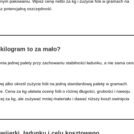
alnym pakowaniu. Wpisz cenę netto za kg i zużycie folii w gramach na
raz potencjalną oszczędność.
kilogram to za mało?
nia jednej palety przy zachowaniu stabilności ładunku, a nie sama cen
wej albo określ zużycie folii na jedną standardową paletę w gramach.
e. Cena za kg ułatwia ocenę folii o różnej długości, grubości i nawoju.
j za kg, ale zużywać mniej materiału i dawać niższy koszt owinięcia
owijarki, ładunku i celu kosztowego.